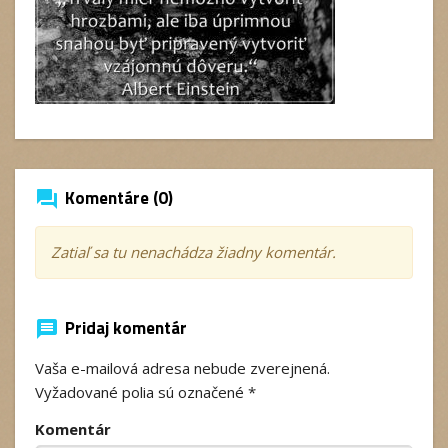
Komentáre (0)
forum
Zatiaľ sa tu nenachádza žiadny komentár.
Pridaj komentár
message
Vaša e-mailová adresa nebude zverejnená.
Vyžadované polia sú označené
*
Komentár