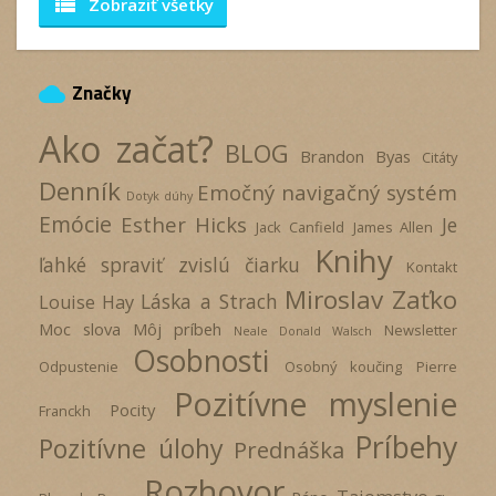
view_list
Zobraziť všetky
Značky
cloud
Ako začať?
BLOG
Brandon Byas
Citáty
Denník
Emočný navigačný systém
Dotyk dúhy
Emócie
Esther Hicks
Je
Jack Canfield
James Allen
Knihy
ľahké spraviť zvislú čiarku
Kontakt
Miroslav Zaťko
Láska a Strach
Louise Hay
Moc slova
Môj príbeh
Newsletter
Neale Donald Walsch
Osobnosti
Odpustenie
Osobný koučing
Pierre
Pozitívne myslenie
Pocity
Franckh
Príbehy
Pozitívne úlohy
Prednáška
Rozhovor