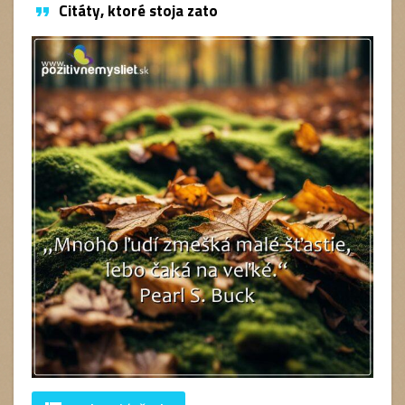
Citáty, ktoré stoja zato
format_quote